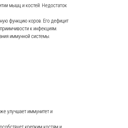
витии мышц и костей. Недостаток
ную функцию коров. Его дефицит
приимчивости к инфекциям.
вания иммунной системы.
акже улучшает иммунитет и
пособствует крепким костям и