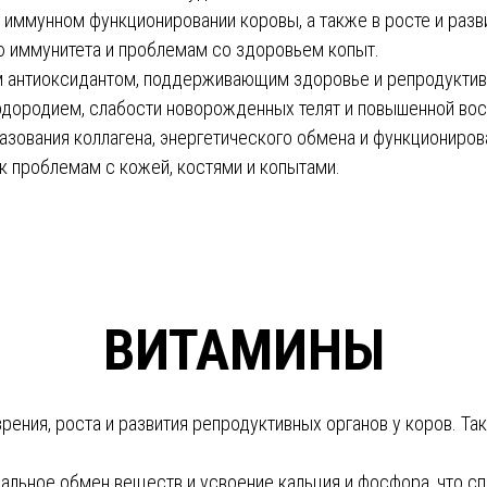
в иммунном функционировании коровы, а также в росте и раз
ю иммунитета и проблемам со здоровьем копыт.
ым антиоксидантом, поддерживающим здоровье и репродуктив
одородием, слабости новорожденных телят и повышенной вос
азования коллагена, энергетического обмена и функциониро
к проблемам с кожей, костями и копытами.
ВИТАМИНЫ
зрения, роста и развития репродуктивных органов у коров. Т
рмальное обмен веществ и усвоение кальция и фосфора, что с